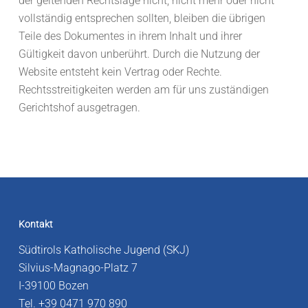
der geltenden Rechtslage nicht, nicht mehr oder nicht
vollständig entsprechen sollten, bleiben die übrigen
Teile des Dokumentes in ihrem Inhalt und ihrer
Gültigkeit davon unberührt. Durch die Nutzung der
Website entsteht kein Vertrag oder Rechte.
Rechtsstreitigkeiten werden am für uns zuständigen
Gerichtshof ausgetragen.
Kontakt
Südtirols Katholische Jugend (SKJ)
Silvius-Magnago-Platz 7
I-39100 Bozen
Tel. +39 0471 970 890