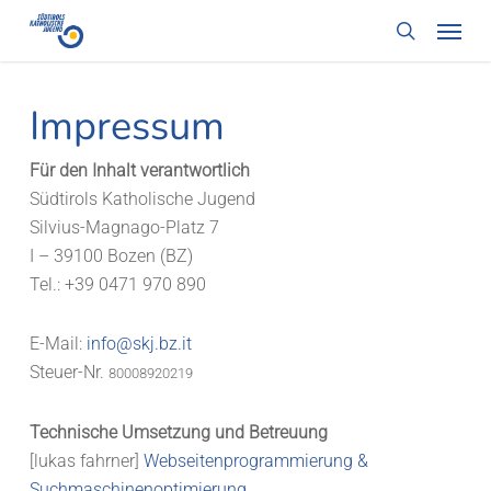
Skip
Menü
to
search
main
content
Impressum
Für den Inhalt verantwortlich
Südtirols Katholische Jugend
Silvius-Magnago-Platz 7
I – 39100 Bozen (BZ)
Tel.: +39 0471 970 890
E-Mail:
info@skj.bz.it
Steuer-Nr.
80008920219
Technische Umsetzung und Betreuung
[lukas fahrner]
Webseitenprogrammierung &
Suchmaschinenoptimierung