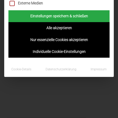
Bausteinen, Firmkursen, Behelfen und Online-Tools für
Externe Medien
die Firmvorbereitung.
Einstellungen speichern & schließen
Die wichtigste Unterlage in Südtirol ist die
Firmmappe
Alle akzeptieren
der Diözese Bozen-Brixen „Begeistert unterwegs“,
welche im Oktober 2021 neu erschienen ist:
Nur essenzielle Cookies akzeptieren
BEGEISTERT UNTERWEGS
–
Offizielle Firmunterlagen
Individuelle Cookie-Einstellungen
der Diözese Bozen-Brixen
Cookie-Details
Datenschutzerklärung
Impressum
https://www.bz-bx.net/de/firmung/firmunterlagen
x
x
x