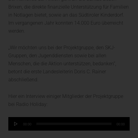
Brixen, die direkte finanzielle Unterstützung für Familien
in Notlagen bietet, sowie an das Südtiroler Kinderdorf.
Im vergangenen Jahr konnten 14.000 Euro überreicht
werden.
„Wir möchten uns bei der Projektgruppe, den SKJ-
Gruppen, den Jugenddiensten sowie bei allen
Menschen, die die Aktion unterstützen, bedanken“,
betont die erste Landesleiterin Doris C. Rainer
abschließend.
Hier ein Interview einiger Mitglieder der Projektgruppe
bei Radio Holiday:
Audio-
00:00
00:00
Player