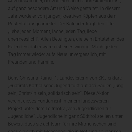
Adventskalender, der zugleich auch Jahreskalender ist,
auf ganz besondere Art und Weise gestaltet. In diesem
Jahr wurde er von jungen, kreativen Köpfen aus dem
Pustertal ausgearbeitet. Der Kalender trägt den Titel
„Lebe jeden Moment, lache jeden Tag, liebe
unermesslich!“. Allen Beteiligten, die beim Entstehen des
Kalenders dabei waren ist eines wichtig: Macht jeden
Tag immer wieder aufs Neue unvergesslich, mit
Freunden und Familie.
Doris Christina Rainer, 1. Landesleiterin von SKJ erklärt:
„Südtirols Katholische Jugend fußt auf drei Säulen „jung
sein, Christ/in sein, solidarisch sein“. Diese Aktion
vereint dieses Fundament in einem landesweiten
Projekt unter dem Leitmotiv „von Jugendlichen für
Jugendliche“. Jugendliche in ganz Südtirol stellen unter
Beweis, dass sie achtsam für ihre Mitmenschen sind,
dass sie sich mit Menschen, die in Not sind solidarisch