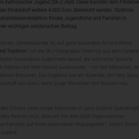
s Katholischer Jugend (SKJ) statt: Dabei konnten
dem Förderve
er Kinderdorf weitere 4.000 Euro überreicht werden.
Südtirols
Adventskalenderaktion Kinder, Jugendliche und Familien in
nen wichtigen solidarischen Beitrag.
uch ein Jahreskalender ist, auf ganz besondere Art und Weise
nd Tradition
“ hat die SKJ-Ortsgruppe Untermoj aus dem Gaderta
n legten besonderes Augenmerk darauf, die ladinische Sprache
ch intensiv mit ihrer Heimat auseinander – mit den Menschen, d
benen Bräuchen. Das Ergebnis war ein Kalender, der Herz, Spra
einschaft sein kann, wenn junge Menschen ihre Wurzeln neu
h den Einsatz vieler junger Menschen in ganz Südtirol Spendenge
ers freut es mich, dass wir mit dem Geld Organisationen
ihre Familien auf ihrem besonderen Weg begleiten“, betont Simon
r Jugend.