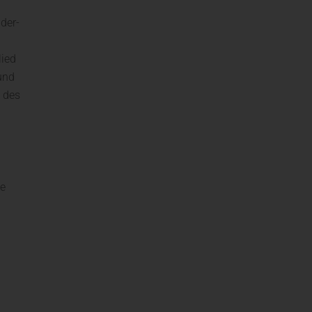
der-
lied
und
t des
de