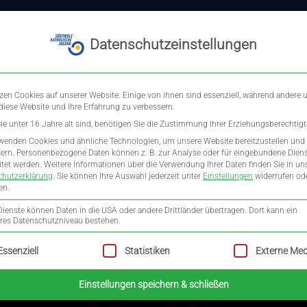
Datenschutzeinstellungen
e
Öffentlichkeitsarbeit
Unsere Häuser
Firmung & Jugend
zen Cookies auf unserer Website. Einige von ihnen sind essenziell, während andere 
 diese Website und Ihre Erfahrung zu verbessern.
e unter 16 Jahre alt sind, benötigen Sie die Zustimmung Ihrer Erziehungsberechtigt
wenden Cookies und ähnliche Technologien, um unsere Website bereitzustellen und
ern.
Personenbezogene Daten können z. B. zur Analyse oder für eingebundene Dien
itet werden.
Weitere Informationen über die Verwendung Ihrer Daten finden Sie in un
chutzerklärung
.
Sie können Ihre Auswahl jederzeit unter
Einstellungen
widerrufen od
en.
Dienste können Daten in die USA oder andere Drittländer übertragen. Dort kann ein
eraktion: 12.000
res Datenschutzniveau bestehen.
lgt eine Liste der Service-Gruppen, für die eine Einwilligung erte
Essenziell
Statistiken
Externe Med
guten Zweck
Einstellungen speichern & schließen