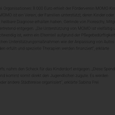
ei Organisationen: 8.000 Euro erhielt der Förderverein MOMO Kin
 MOMO ist ein Verein, der Familien unterstützt, deren Kinder oder
t heilbare Diagnose erhalten haben. Gerlinde von Fioreschy, Mitg
tretend entgegen. „Die Unterstützung von MOMO ist vielfältig 
t notwendig ist, wenn ein Elternteil aufgrund der Pflegebedürftigkei
ktischen Unterstützungsmaßnahmen wie der Anpassung von Autos
erfüllt und spezielle Therapien werden finanziert“, erklärte
dorfs, nahm den Scheck für das Kinderdorf entgegen. „Diese Spen
und kommt somit direkt den Jugendlichen zugute. Es werden
r andere Städtereise organisiert“, erklärte Sabina Frei