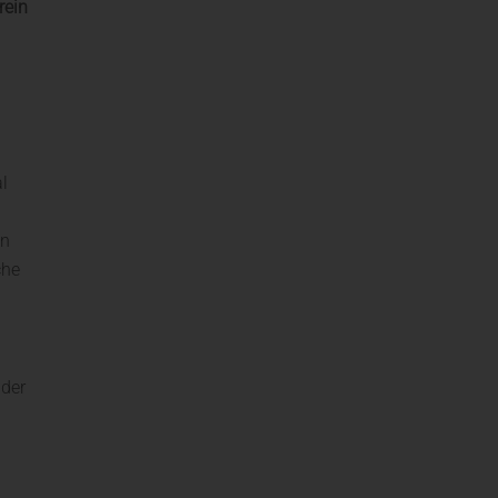
rein
l
en
che
lder