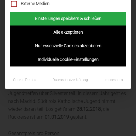
Externe Medien
Einstellungen speichern & schließen
Alle akzeptieren
Nur essenzielle Cookies akzeptieren
Individuelle Cookie-Einstellungen
Zu Silvester nach Madrid
Jedes Jahr nehmen tausende Jugendliche aus
Cookie-Details
Datenschutzerklärung
Impressum
verschiedenen Ländern am Europäischen Taizé -
Jugendtreffen über Silvester teil. In diesem Jahr geht es
nach Madrid. Südtirols Katholische Jugend nimmt
wieder daran teil. Los geht’s am
28.12.2018,
die
Rückreise ist am
01.01.2019
geplant.
Gesamtpreis pro Person: